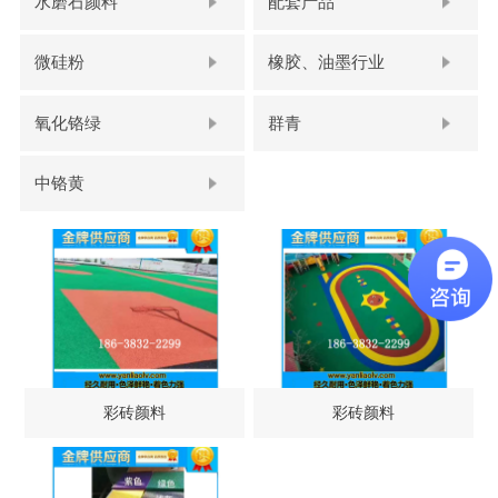
水磨石颜料
配套产品
微硅粉
橡胶、油墨行业
氧化铬绿
群青
中铬黄
彩砖颜料
彩砖颜料