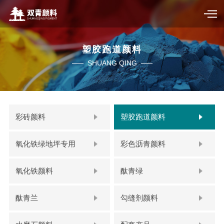
塑胶跑道颜料
SHUANG QING
彩砖颜料
塑胶跑道颜料
氧化铁绿地坪专用
彩色沥青颜料
氧化铁颜料
酞青绿
酞青兰
勾缝剂颜料