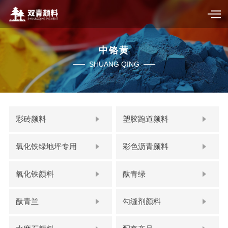
中铬黄
SHUANG QING
彩砖颜料
塑胶跑道颜料
氧化铁绿地坪专用
彩色沥青颜料
氧化铁颜料
酞青绿
酞青兰
勾缝剂颜料