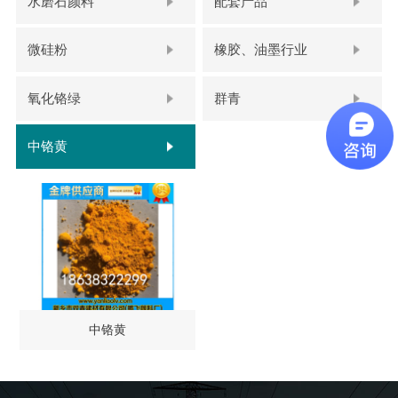
水磨石颜料
配套产品
微硅粉
橡胶、油墨行业
氧化铬绿
群青
中铬黄
中铬黄