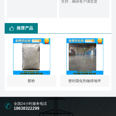
支持，确保客户满意度
推荐产品
胶粉
密封固化剂做得地坪
全国24小时服务电话
18638322299