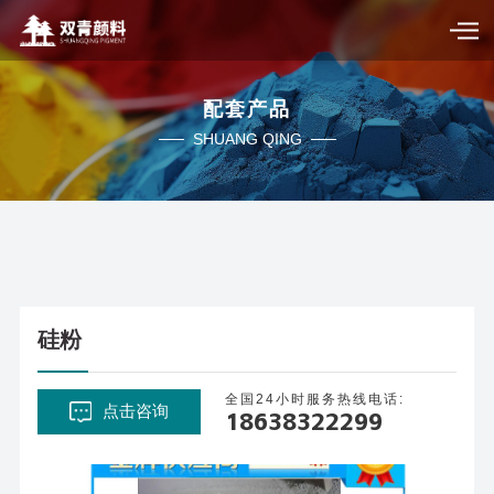
配套产品
SHUANG QING
硅粉
全国24小时服务热线电话:
点击咨询
18638322299